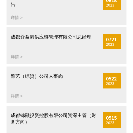
0818
告
2023
详情 >
成都蓉益港供应链管理有限公司总经理
0721
2023
详情 >
雅艺（综贸）公司人事岗
0522
2023
详情 >
成都锦融投资控股有限公司资深主管（财
0515
务方向）
2023