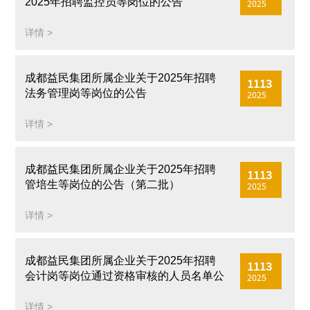
2025年招聘监控员等岗位的公告
2025
详情 >
成都益民集团所属企业关于2025年招聘
1113
法务管理岗等岗位的公告
2025
详情 >
成都益民集团所属企业关于2025年招聘
1113
管培生等岗位的公告（第二批）
2025
详情 >
成都益民集团所属企业关于2025年招聘
1113
会计岗等岗位通过资格审核的人员名单公
2025
示
详情 >