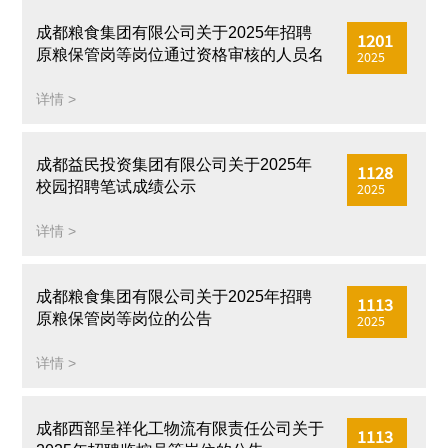
成都粮食集团有限公司关于2025年招聘
1201
原粮保管岗等岗位通过资格审核的人员名
2025
单公示
详情 >
成都益民投资集团有限公司关于2025年
1128
校园招聘笔试成绩公示
2025
详情 >
成都粮食集团有限公司关于2025年招聘
1113
原粮保管岗等岗位的公告
2025
详情 >
成都西部呈祥化工物流有限责任公司关于
1113