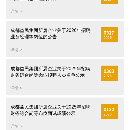
详情 >
成都益民集团所属企业关于2026年招聘
0317
业务经理等岗位的公告
2026
详情 >
成都益民集团所属企业关于2025年招聘
0303
财务综合岗等岗位拟聘人员名单公示
2026
详情 >
成都益民集团所属企业关于2025年招聘
0130
财务综合岗等岗位面试成绩公示
2026
详情 >