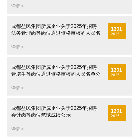
详情 >
成都益民集团所属企业关于2025年招聘
1201
法务管理岗等岗位通过资格审核的人员名
2025
单公示
详情 >
成都益民集团所属企业关于2025年招聘
1201
管培生等岗位通过资格审核的人员名单公
2025
示
详情 >
成都益民集团所属企业关于2025年招聘
1201
会计岗等岗位笔试成绩公示
2025
详情 >