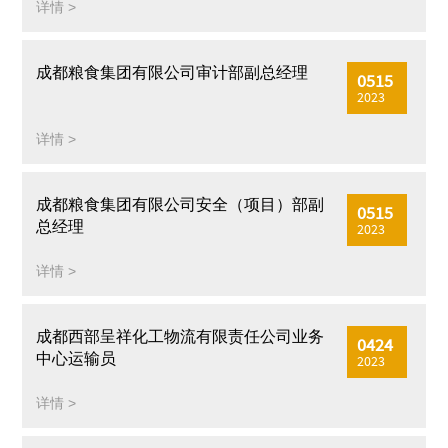
详情 >
成都粮食集团有限公司审计部副总经理
0515
2023
详情 >
成都粮食集团有限公司安全（项目）部副
0515
总经理
2023
详情 >
成都西部呈祥化工物流有限责任公司业务
0424
中心运输员
2023
详情 >