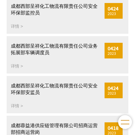
成都西部呈祥化工物流有限责任公司安全
0424
环保部监控员
2023
详情 >
成都西部呈祥化工物流有限责任公司业务
0424
拓展部车辆调度员
2023
详情 >
成都西部呈祥化工物流有限责任公司安全
0424
环保部安监员
2023
详情 >
成都蓉益港供应链管理有限公司招商运营
0418
部招商运营岗
2023