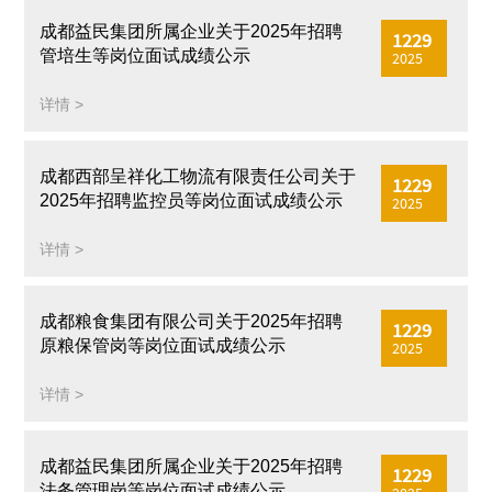
成都益民集团所属企业关于2025年招聘
1229
管培生等岗位面试成绩公示
2025
详情 >
成都西部呈祥化工物流有限责任公司关于
1229
2025年招聘监控员等岗位面试成绩公示
2025
详情 >
成都粮食集团有限公司关于2025年招聘
1229
原粮保管岗等岗位面试成绩公示
2025
详情 >
成都益民集团所属企业关于2025年招聘
1229
法务管理岗等岗位面试成绩公示